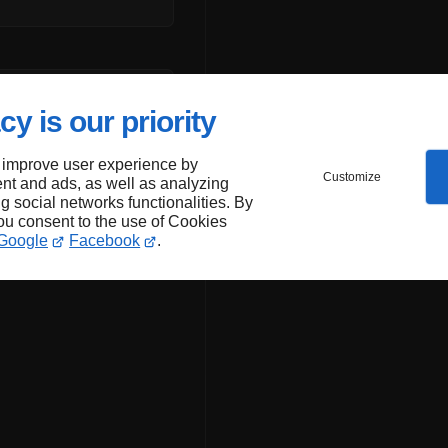
cy is our priority
 improve user experience by
Customize
nt and ads, as well as analyzing
epte que les
ng social networks functionalities. By
ées dans le cadre
you consent to the use of Cookies
Google
Facebook
.