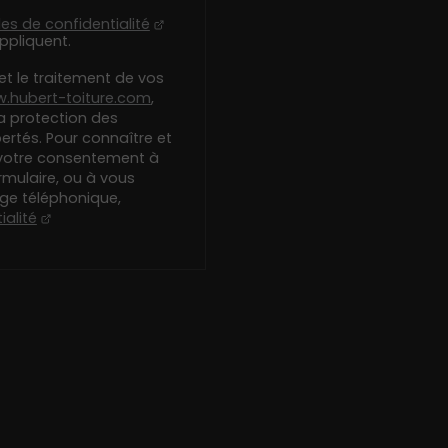
les de confidentialité
ppliquent.
et le traitement de vos
.hubert-toiture.com
,
a protection des
bertés. Pour connaître et
 votre consentement à
rmulaire, ou à vous
age téléphonique,
ialité