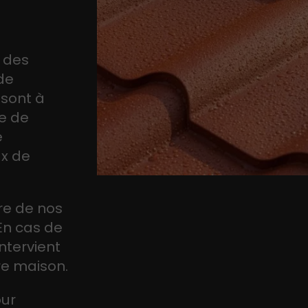
e des
de
 sont à
se de
e
ux de
re de nos
En cas de
ntervient
re maison.
our