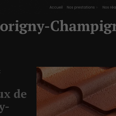
Accueil
Nos prestations
Nos réa
Morigny-Champig
t
.
ux de
y-