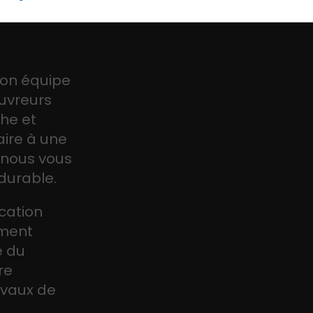
son équipe
uvreurs
che et
aire à une
 nous vous
 durable.
ication
ement
e du
re
ravaux de