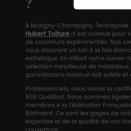
?
À Morigny-Champigny, l'entreprise
Hubert Toiture
est connue pour 
de couvreurs expérimentés. Nos co
vous assurent un toit à la fois étan
esthétique. En alliant notre savoir-f
sélection minutieuse de matériaux,
garantissons aussi un toit solide et
Professionnels, nous avons la certif
RGE Qualibat. Nous sommes égal
membres e la Fédération Français
Bâtiment. Ce sont les gages de not
expertise et de la qualité de nos t
couverture.